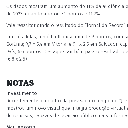
Os dados mostram um aumento de 11% da audiência e 
de 2023, quando anotou 7,1 pontos e 11,2%.
Vale ressaltar ainda o resultado do “Jornal da Record”
Em três delas, a média ficou acima de 9 pontos, com la
Goiânia; 9,7 x 5,4 em Vitória; e 9,1 x 2,5 em Salvador, 
País, 6,6 pontos. Destaque também para o resultado de B
(6,8 x 2.6).
NOTAS
Investimento
Recentemente, o quadro da previsão do tempo do “Jorn
mostrou um novo visual que integra produção virtual
de recursos, capazes de levar ao público mais inform
Mau negócio