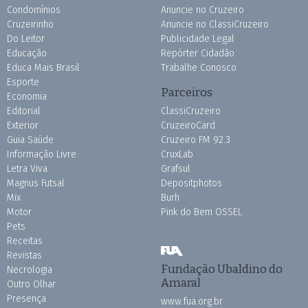
Condomínios
Anuncie no Cruzeiro
Cruzeirinho
Anuncie no ClassiCruzeiro
Do Leitor
Publicidade Legal
Educação
Repórter Cidadão
Educa Mais Brasil
Trabalhe Conosco
Esporte
Parceiros
Economia
Editorial
ClassiCruzeiro
Exterior
CruzeiroCard
Guia Saúde
Cruzeiro FM 92.3
Informação Livre
CruxLab
Letra Viva
Grafsul
Magnus Futsal
Depositphotos
Mix
Burh
Motor
Pink do Bem OSSEL
Pets
Receitas
Revistas
Fundação Ubaldino do
Necrologia
Amaral
Outro Olhar
Presença
www.fua.org.br