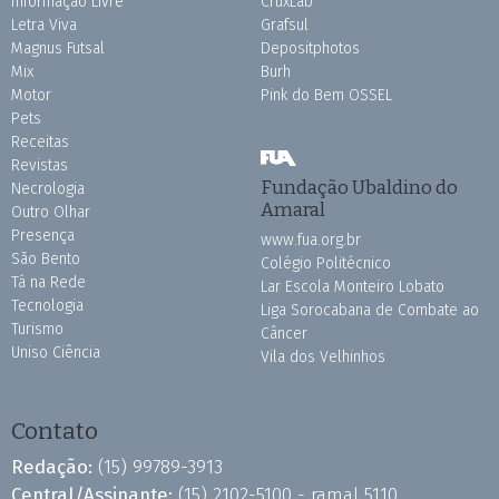
Informação Livre
CruxLab
Letra Viva
Grafsul
Magnus Futsal
Depositphotos
Mix
Burh
Motor
Pink do Bem OSSEL
Pets
Receitas
Revistas
Fundação Ubaldino do
Necrologia
Amaral
Outro Olhar
Presença
www.fua.org.br
São Bento
Colégio Politécnico
Tá na Rede
Lar Escola Monteiro Lobato
Tecnologia
Liga Sorocabana de Combate ao
Turismo
Câncer
Uniso Ciência
Vila dos Velhinhos
Contato
Redação:
(15) 99789-3913
Central/Assinante:
(15) 2102-5100 - ramal 5110