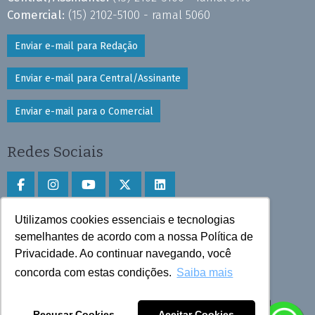
Comercial:
(15) 2102-5100 - ramal 5060
Enviar e-mail para Redação
Enviar e-mail para Central/Assinante
Enviar e-mail para o Comercial
Redes Sociais
Utilizamos cookies essenciais e tecnologias
Faça download do aplicativo
semelhantes de acordo com a nossa Política de
Play Store e App Store
Privacidade. Ao continuar navegando, você
concorda com estas condições.
Saiba mais
Todos os direitos reservados © 2025 Cruzeiro do Sul
Recusar Cookies
Aceitar Cookies