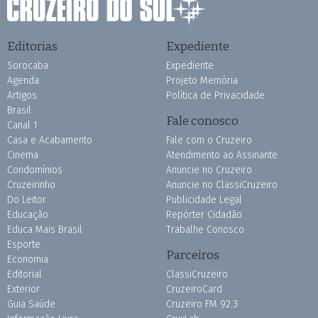
Editorias
Expediente
Sorocaba
Expediente
Agenda
Projeto Memória
Artigos
Política de Privacidade
Brasil
Fale conosco
Canal 1
Casa e Acabamento
Fale com o Cruzeiro
Cinema
Atendimento ao Assinante
Condomínios
Anuncie no Cruzeiro
Cruzeirinho
Anuncie no ClassiCruzeiro
Do Leitor
Publicidade Legal
Educação
Repórter Cidadão
Educa Mais Brasil
Trabalhe Conosco
Esporte
Parceiros
Economia
Editorial
ClassiCruzeiro
Exterior
CruzeiroCard
Guia Saúde
Cruzeiro FM 92.3