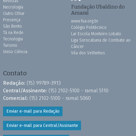
Revistas
Fundação Ubaldino do
Necrologia
Amaral
Outro Olhar
Presença
www.fua.org.br
São Bento
Colégio Politécnico
Tá na Rede
Lar Escola Monteiro Lobato
Tecnologia
Liga Sorocabana de Combate ao
Turismo
Câncer
Uniso Ciência
Vila dos Velhinhos
Contato
Redação:
(15) 99789-3913
Central/Assinante:
(15) 2102-5100 - ramal 5110
Comercial:
(15) 2102-5100 - ramal 5060
Enviar e-mail para Redação
Enviar e-mail para Central/Assinante