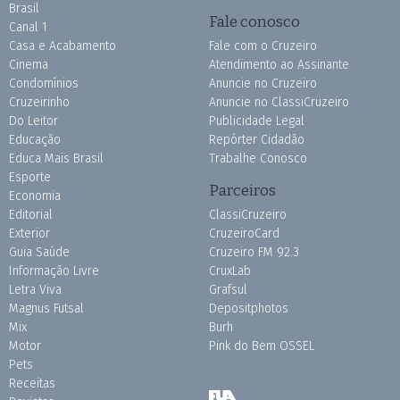
Brasil
Fale conosco
Canal 1
Casa e Acabamento
Fale com o Cruzeiro
Cinema
Atendimento ao Assinante
Condomínios
Anuncie no Cruzeiro
Cruzeirinho
Anuncie no ClassiCruzeiro
Do Leitor
Publicidade Legal
Educação
Repórter Cidadão
Educa Mais Brasil
Trabalhe Conosco
Esporte
Parceiros
Economia
Editorial
ClassiCruzeiro
Exterior
CruzeiroCard
Guia Saúde
Cruzeiro FM 92.3
Informação Livre
CruxLab
Letra Viva
Grafsul
Magnus Futsal
Depositphotos
Mix
Burh
Motor
Pink do Bem OSSEL
Pets
Receitas