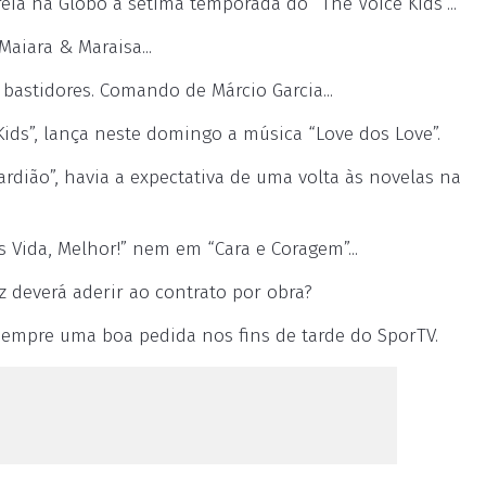
eia na Globo a sétima temporada do “The Voice Kids”...
Maiara & Maraisa...
 bastidores. Comando de Márcio Garcia...
 Kids”, lança neste domingo a música “Love dos Love”.
rdião”, havia a expectativa de uma volta às novelas na
 Vida, Melhor!” nem em “Cara e Coragem”...
iz deverá aderir ao contrato por obra?
 sempre uma boa pedida nos fins de tarde do SporTV.