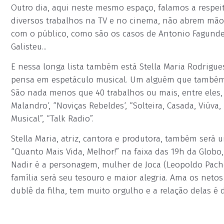
Outro dia, aqui neste mesmo espaço, falamos a respe
diversos trabalhos na TV e no cinema, não abrem mão
com o público, como são os casos de Antonio Fagundes
Galisteu...
E nessa longa lista também está Stella Maria Rodrig
pensa em espetáculo musical. Um alguém que também n
São nada menos que 40 trabalhos ou mais, entre eles, 
Malandro‘, “Noviças Rebeldes‘, “Solteira, Casada, Viúva
Musical”, “Talk Radio”.
Stella Maria, atriz, cantora e produtora, também será 
“Quanto Mais Vida, Melhor!” na faixa das 19h da Globo
Nadir é a personagem, mulher de Joca (Leopoldo Pachec
família será seu tesouro e maior alegria. Ama os net
dublê da filha, tem muito orgulho e a relação delas é