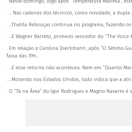
. Neste domingo, logo após “Temperatura Máxima”, estr
. ... Nas cadeiras dos técnicos, como novidade, a dupla 
. ...Thalita Rebouças continua no programa, fazendo os
. ...E Wagner Barreto, primeiro vencedor do “The Voice
. Em relação a Carolina Dieckmann, após “O Sétimo Gua
faixa das 19h...
. ...E esse retorno não aconteceu. Nem em “Quanto Mais
. ...Morando nos Estados Unidos, tudo indica que a atr
. O “Tá na Área” do Igor Rodrigues e Magno Navarro é