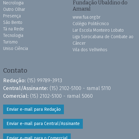
Fundação Ubaldino do
Necrologia
Amaral
Outro Olhar
Presença
www.fua.org.br
São Bento
Colégio Politécnico
Tá na Rede
Lar Escola Monteiro Lobato
Tecnologia
Liga Sorocabana de Combate ao
Turismo
Câncer
Uniso Ciência
Vila dos Velhinhos
Contato
Redação:
(15) 99789-3913
Central/Assinante:
(15) 2102-5100 - ramal 5110
Comercial:
(15) 2102-5100 - ramal 5060
Enviar e-mail para Redação
Enviar e-mail para Central/Assinante
Enviar e-mail para o Comercial