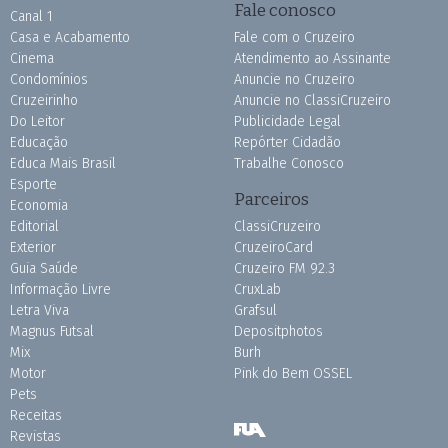
Fale conosco
Canal 1
Casa e Acabamento
Fale com o Cruzeiro
Cinema
Atendimento ao Assinante
Condomínios
Anuncie no Cruzeiro
Cruzeirinho
Anuncie no ClassiCruzeiro
Do Leitor
Publicidade Legal
Educação
Repórter Cidadão
Educa Mais Brasil
Trabalhe Conosco
Esporte
Parceiros
Economia
Editorial
ClassiCruzeiro
Exterior
CruzeiroCard
Guia Saúde
Cruzeiro FM 92.3
Informação Livre
CruxLab
Letra Viva
Grafsul
Magnus Futsal
Depositphotos
Mix
Burh
Motor
Pink do Bem OSSEL
Pets
Receitas
Revistas