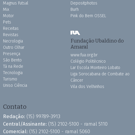
Magnus Futsal
Depositphotos
Mix
Burh
Motor
Pink do Bem OSSEL
Pets
Receitas
Revistas
Fundação Ubaldino do
Necrologia
Amaral
Outro Olhar
Presença
www.fua.org.br
São Bento
Colégio Politécnico
Tá na Rede
Lar Escola Monteiro Lobato
Tecnologia
Liga Sorocabana de Combate ao
Turismo
Câncer
Uniso Ciência
Vila dos Velhinhos
Contato
Redação:
(15) 99789-3913
Central/Assinante:
(15) 2102-5100 - ramal 5110
Comercial:
(15) 2102-5100 - ramal 5060