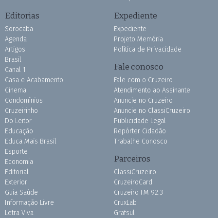
Editorias
Expediente
Sorocaba
Expediente
Agenda
Projeto Memória
Artigos
Política de Privacidade
Brasil
Fale conosco
Canal 1
Casa e Acabamento
Fale com o Cruzeiro
Cinema
Atendimento ao Assinante
Condomínios
Anuncie no Cruzeiro
Cruzeirinho
Anuncie no ClassiCruzeiro
Do Leitor
Publicidade Legal
Educação
Repórter Cidadão
Educa Mais Brasil
Trabalhe Conosco
Esporte
Parceiros
Economia
Editorial
ClassiCruzeiro
Exterior
CruzeiroCard
Guia Saúde
Cruzeiro FM 92.3
Informação Livre
CruxLab
Letra Viva
Grafsul