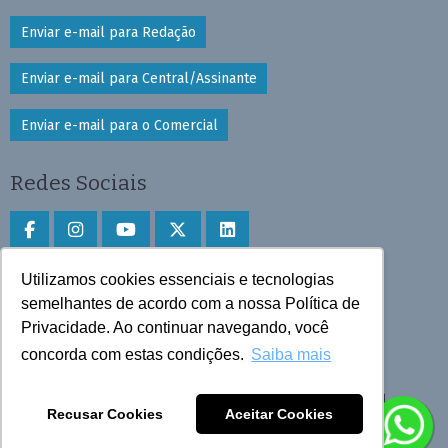
Enviar e-mail para Redação
Enviar e-mail para Central/Assinante
Enviar e-mail para o Comercial
Redes Sociais
Utilizamos cookies essenciais e tecnologias
Faça download do aplicativo
semelhantes de acordo com a nossa Política de
Play Store e App Store
Privacidade. Ao continuar navegando, você
concorda com estas condições.
Saiba mais
Todos os direitos reservados © 2025 Cruzeiro do Sul
Recusar Cookies
Aceitar Cookies