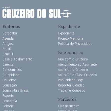
Editorias
Expediente
Sorocaba
Expediente
Agenda
Projeto Memória
Artigos
Política de Privacidade
Brasil
Fale conosco
Canal 1
Casa e Acabamento
Fale com o Cruzeiro
Cinema
Atendimento ao Assinante
Condomínios
Anuncie no Cruzeiro
Cruzeirinho
Anuncie no ClassiCruzeiro
Do Leitor
Publicidade Legal
Educação
Repórter Cidadão
Educa Mais Brasil
Trabalhe Conosco
Esporte
Parceiros
Economia
Editorial
ClassiCruzeiro