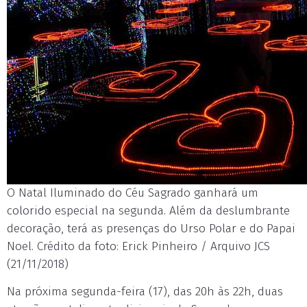
O Natal Iluminado do Céu Sagrado ganhará um
colorido especial na segunda. Além da deslumbrante
decoração, terá as presenças do Urso Polar e do Papai
Noel. Crédito da foto: Erick Pinheiro / Arquivo JCS
(21/11/2018)
Na próxima segunda-feira (17), das 20h às 22h, duas