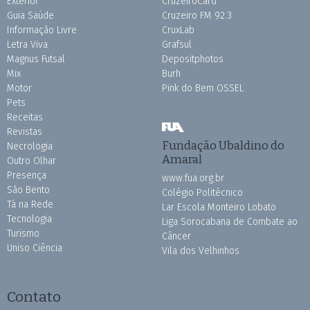
Exterior
CruzeiroCard
Guia Saúde
Cruzeiro FM 92.3
Informação Livre
CruxLab
Letra Viva
Grafsul
Magnus Futsal
Depositphotos
Mix
Burh
Motor
Pink do Bem OSSEL
Pets
Receitas
Revistas
Fundação Ubaldino do
Necrologia
Amaral
Outro Olhar
Presença
www.fua.org.br
São Bento
Colégio Politécnico
Tá na Rede
Lar Escola Monteiro Lobato
Tecnologia
Liga Sorocabana de Combate ao
Turismo
Câncer
Uniso Ciência
Vila dos Velhinhos
Contato