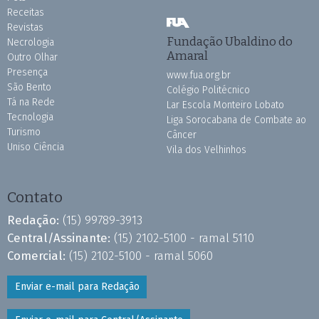
Receitas
Revistas
Fundação Ubaldino do
Necrologia
Amaral
Outro Olhar
Presença
www.fua.org.br
São Bento
Colégio Politécnico
Tá na Rede
Lar Escola Monteiro Lobato
Tecnologia
Liga Sorocabana de Combate ao
Turismo
Câncer
Uniso Ciência
Vila dos Velhinhos
Contato
Redação:
(15) 99789-3913
Central/Assinante:
(15) 2102-5100 - ramal 5110
Comercial:
(15) 2102-5100 - ramal 5060
Enviar e-mail para Redação