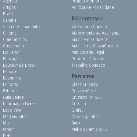
Agenda
Projeto Memória
Artigos
Política de Privacidade
Brasil
Fale conosco
Canal 1
Casa e Acabamento
Fale com o Cruzeiro
Cinema
Atendimento ao Assinante
Condomínios
Anuncie no Cruzeiro
Cruzeirinho
Anuncie no ClassiCruzeiro
Do Leitor
Publicidade Legal
Educação
Repórter Cidadão
Educa Mais Brasil
Trabalhe Conosco
Esporte
Parceiros
Economia
Editorial
ClassiCruzeiro
Exterior
CruzeiroCard
Guia Saúde
Cruzeiro FM 92.3
Informação Livre
CruxLab
Letra Viva
Grafsul
Magnus Futsal
Depositphotos
Mix
Burh
Motor
Pink do Bem OSSEL
Pets