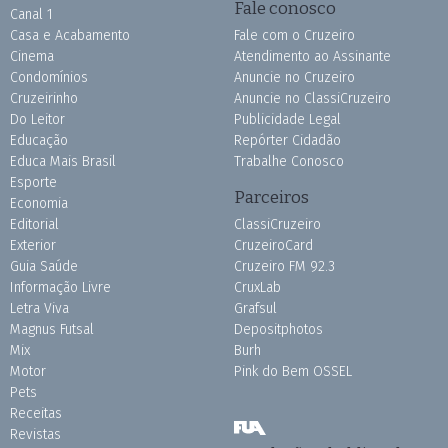
Fale conosco
Canal 1
Casa e Acabamento
Fale com o Cruzeiro
Cinema
Atendimento ao Assinante
Condomínios
Anuncie no Cruzeiro
Cruzeirinho
Anuncie no ClassiCruzeiro
Do Leitor
Publicidade Legal
Educação
Repórter Cidadão
Educa Mais Brasil
Trabalhe Conosco
Esporte
Parceiros
Economia
Editorial
ClassiCruzeiro
Exterior
CruzeiroCard
Guia Saúde
Cruzeiro FM 92.3
Informação Livre
CruxLab
Letra Viva
Grafsul
Magnus Futsal
Depositphotos
Mix
Burh
Motor
Pink do Bem OSSEL
Pets
Receitas
Revistas