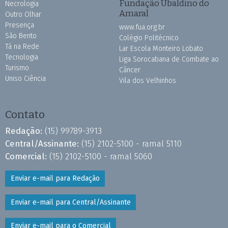
Fundação Ubaldino do
Necrologia
Amaral
Outro Olhar
Presença
www.fua.org.br
São Bento
Colégio Politécnico
Tá na Rede
Lar Escola Monteiro Lobato
Tecnologia
Liga Sorocabana de Combate ao
Turismo
Câncer
Uniso Ciência
Vila dos Velhinhos
Contato
Redação:
(15) 99789-3913
Central/Assinante:
(15) 2102-5100 - ramal 5110
Comercial:
(15) 2102-5100 - ramal 5060
Enviar e-mail para Redação
Enviar e-mail para Central/Assinante
Enviar e-mail para o Comercial