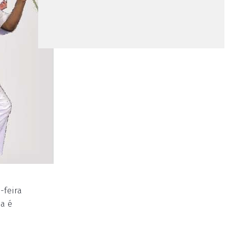
-feira
da é