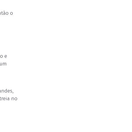
ntão o
to e
 um
andes,
treia no