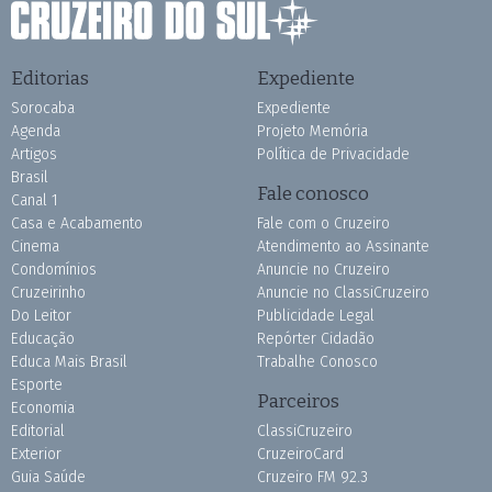
Editorias
Expediente
Sorocaba
Expediente
Agenda
Projeto Memória
Artigos
Política de Privacidade
Brasil
Fale conosco
Canal 1
Casa e Acabamento
Fale com o Cruzeiro
Cinema
Atendimento ao Assinante
Condomínios
Anuncie no Cruzeiro
Cruzeirinho
Anuncie no ClassiCruzeiro
Do Leitor
Publicidade Legal
Educação
Repórter Cidadão
Educa Mais Brasil
Trabalhe Conosco
Esporte
Parceiros
Economia
Editorial
ClassiCruzeiro
Exterior
CruzeiroCard
Guia Saúde
Cruzeiro FM 92.3