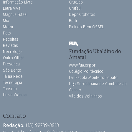
Informação Livre
CruxLab
Letra Viva
Grafsul
Magnus Futsal
Depositphotos
Mix
Burh
Motor
Pink do Bem OSSEL
Pets
Receitas
Revistas
Fundação Ubaldino do
Necrologia
Amaral
Outro Olhar
Presença
www.fua.org.br
São Bento
Colégio Politécnico
Tá na Rede
Lar Escola Monteiro Lobato
Tecnologia
Liga Sorocabana de Combate ao
Turismo
Câncer
Uniso Ciência
Vila dos Velhinhos
Contato
Redação:
(15) 99789-3913