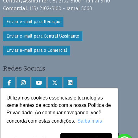
Central/Assinante:
(15) 2102-5100 - ramal 5110
Comercial:
(15) 2102-5100 - ramal 5060
Enviar e-mail para Redação
Enviar e-mail para Central/Assinante
Enviar e-mail para o Comercial
Redes Sociais
Utilizamos cookies essenciais e tecnologias
Faça download do aplicativo
semelhantes de acordo com a nossa Política de
Privacidade. Ao continuar navegando, você
Play Store e App Store
concorda com estas condições.
Saiba mais
Todos os direitos reservados © 2025 Cruzeiro do Sul