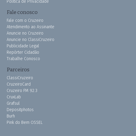
Política de Privacidade
Fale conosco
Fale com o Cruzeiro
Atendimento ao Assinante
Anuncie no Cruzeiro
Anuncie no ClassiCruzeiro
Publicidade Legal
Repórter Cidadão
Trabalhe Conosco
Parceiros
ClassiCruzeiro
CruzeiroCard
Cruzeiro FM 92.3
CruxLab
Grafsul
Depositphotos
Burh
Pink do Bem OSSEL