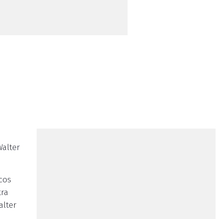
alter
cos
tra
alter