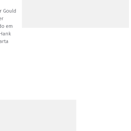
r Gould
er
ndo em
 Hank
arta