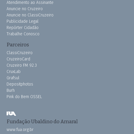
Atendimento ao Assinante
Anuncie no Cruzeiro
Anuncie no ClassiCruzeiro
Publicidade Legal
Repórter Cidadão
Trabalhe Conosco
Parceiros
ClassiCruzeiro
CruzeiroCard
Cruzeiro FM 92.3
CruxLab
Grafsul
Depositphotos
Burh
Pink do Bem OSSEL
Fundação Ubaldino do Amaral
www.fua.org.br