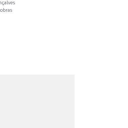
nçalves
 obras