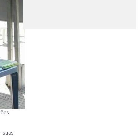
ções
r suas