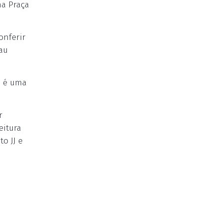
na Praça
onferir
rau
a é uma
r
eitura
o JJ e