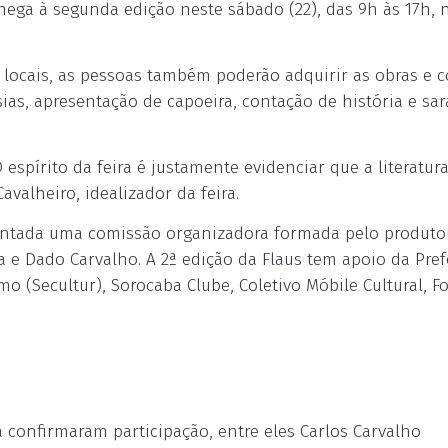
chega à segunda edição neste sábado (22), das 9h às 17h, 
s locais, as pessoas também poderão adquirir as obras e c
sias, apresentação de capoeira, contação de história e sa
espírito da feira é justamente evidenciar que a literatur
avalheiro, idealizador da feira.
 montada uma comissão organizadora formada pelo produto
a e Dado Carvalho. A 2ª edição da Flaus tem apoio da Pref
o (Secultur), Sorocaba Clube, Coletivo Móbile Cultural, Fot
 confirmaram participação, entre eles Carlos Carvalho