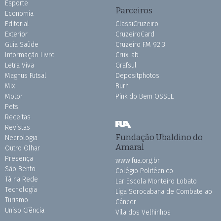
Esporte
Parceiros
Economia
Editorial
ClassiCruzeiro
Exterior
CruzeiroCard
Guia Saúde
Cruzeiro FM 92.3
Informação Livre
CruxLab
Letra Viva
Grafsul
Magnus Futsal
Depositphotos
Mix
Burh
Motor
Pink do Bem OSSEL
Pets
Receitas
Revistas
Fundação Ubaldino do
Necrologia
Amaral
Outro Olhar
Presença
www.fua.org.br
São Bento
Colégio Politécnico
Tá na Rede
Lar Escola Monteiro Lobato
Tecnologia
Liga Sorocabana de Combate ao
Turismo
Câncer
Uniso Ciência
Vila dos Velhinhos