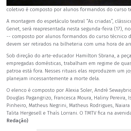
coletivo é composto por alunos formandos do curso téc
A montagem do espetáculo teatral “As criadas”, clássi
Genet, será reapresentada nesta segunda-feira (17), no
-- composto por alunos formandos do curso técnico de
devem ser retirados na bilheteria com uma hora de an
Sob direção do arte-educador Hamilton Sbrana, a peça 
empregadas domésticas, trabalham em regime de quase
patroa está fora. Nesses rituais elas reproduzem um jo
planejam incessantemente a morte dela.
O elenco é composto por Alexia Soler, André Sewaybri
Douglas Pagangrizo, Francesca Moura, Haliny Pereira, 
Pinheiro, Matheus Negrini, Matheus Rodrigues, Naiara L
Talita Hergesell e Thaís Lorrani. O TMTV fica na aveni
Redação)