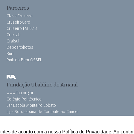
Parceiros
ClassiCruzeiro
CruzeiroCard
Cruzeiro FM 92.3
CruxLab
Grafsul
Depositphotos
Burh
Pink do Bem OSSEL
Fundação Ubaldino do Amaral
www.fua.org.br
Colégio Politécnico
Lar Escola Monteiro Lobato
Liga Sorocabana de Combate ao Câncer
Vila dos Velhinhos
antes de acordo com a nossa Política de Privacidade. Ao cont