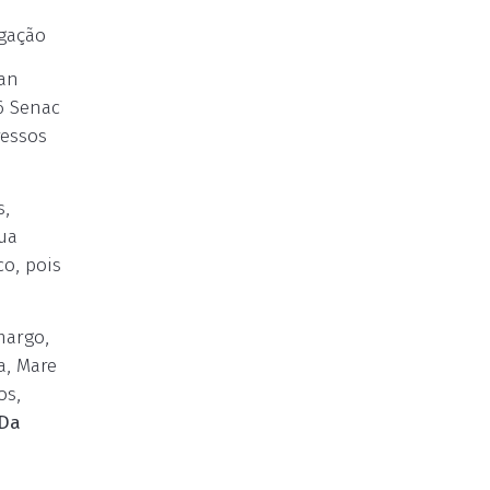
lgação
ean
T6 Senac
ressos
s,
ua
co, pois
margo,
a, Mare
os,
(Da