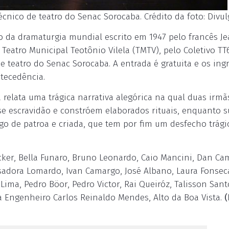
nico de teatro do Senac Sorocaba. Crédito da foto: Divu
co da dramaturgia mundial escrito em 1947 pelo francês J
 Teatro Municipal Teotônio Vilela (TMTV), pelo Coletivo T
 teatro do Senac Sorocaba. A entrada é gratuita e os ing
tecedência.
relata uma trágica narrativa alegórica na qual duas irmã
 escravidão e constróem elaborados rituais, enquanto s
go de patroa e criada, que tem por fim um desfecho trági
cker, Bella Funaro, Bruno Leonardo, Caio Mancini, Dan Ca
Isadora Lomardo, Ivan Camargo, José Albano, Laura Fonsec
ima, Pedro Böor, Pedro Victor, Rai Queiróz, Talisson Sant
da Engenheiro Carlos Reinaldo Mendes, Alto da Boa Vista.