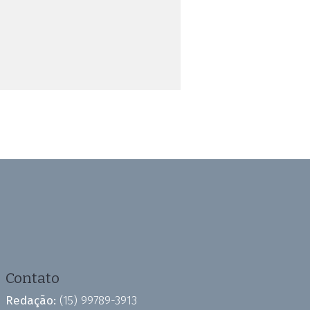
Contato
Redação:
(15) 99789-3913