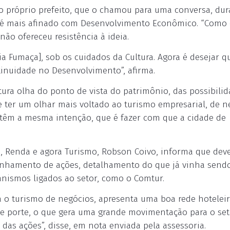
 próprio prefeito, que o chamou para uma conversa, dur
o é mais afinado com Desenvolvimento Econômico. “Como 
não ofereceu resistência à ideia.
a Fumaça], sob os cuidados da Cultura. Agora é desejar q
tinuidade no Desenvolvimento”, afirma.
ltura olha do ponto de vista do patrimônio, das possibili
 ter um olhar mais voltado ao turismo empresarial, de n
 têm a mesma intenção, que é fazer com que a cidade de
, Renda e agora Turismo, Robson Coivo, informa que deve
linhamento de ações, detalhamento do que já vinha send
anismos ligados ao setor, como o Comtur.
a o turismo de negócios, apresenta uma boa rede hoteleir
de porte, o que gera uma grande movimentação para o set
 das ações”, disse, em nota enviada pela assessoria.