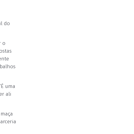
il do
r o
postas
ente
abalhos
 “É uma
r ali
Fumaça
arceria