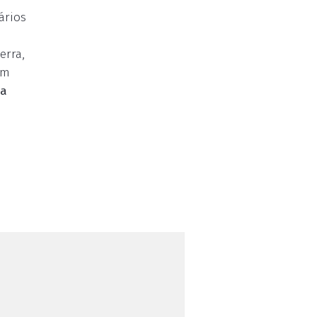
ários
erra,
um
la