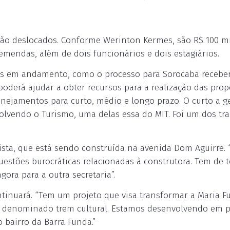
erão deslocados. Conforme Werinton Kermes, são R$ 100 m
mendas, além de dois funcionários e dois estagiários.
os em andamento, como o processo para Sorocaba recebe
 poderá ajudar a obter recursos para a realização das pro
nejamentos para curto, médio e longo prazo. O curto a g
olvendo o Turismo, uma delas essa do MIT. Foi um dos tr
sta, que está sendo construída na avenida Dom Aguirre.
stões burocráticas relacionadas à construtora. Tem de te
ra para a outra secretaria”.
ntinuará. “Tem um projeto que visa transformar a Maria 
er denominado trem cultural. Estamos desenvolvendo em p
o bairro da Barra Funda.”