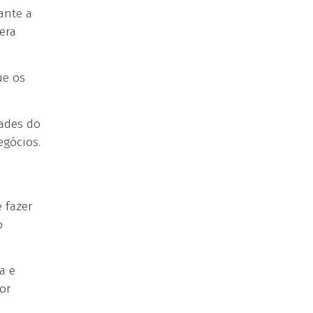
ante a
era
ue os
dades do
egócios.
 fazer
o
a e
or