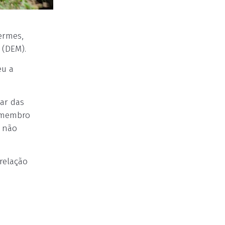
ermes,
 (DEM).
eu a
ar das
, membro
m não
relação