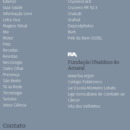
Exterior
CruzeiroCard
Guia Saúde
Cruzeiro FM 92.3
Informação Livre
CruxLab
Letra Viva
Grafsul
Magnus Futsal
Depositphotos
Mix
Burh
Motor
Pink do Bem OSSEL
Pets
Receitas
Revistas
Fundação Ubaldino do
Necrologia
Amaral
Outro Olhar
Presença
www.fua.org.br
São Bento
Colégio Politécnico
Tá na Rede
Lar Escola Monteiro Lobato
Tecnologia
Liga Sorocabana de Combate ao
Turismo
Câncer
Uniso Ciência
Vila dos Velhinhos
Contato