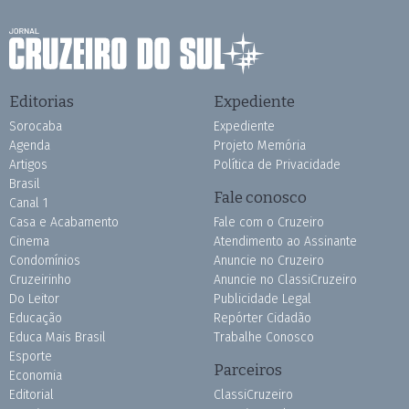
Editorias
Expediente
Sorocaba
Expediente
Agenda
Projeto Memória
Artigos
Política de Privacidade
Brasil
Fale conosco
Canal 1
Casa e Acabamento
Fale com o Cruzeiro
Cinema
Atendimento ao Assinante
Condomínios
Anuncie no Cruzeiro
Cruzeirinho
Anuncie no ClassiCruzeiro
Do Leitor
Publicidade Legal
Educação
Repórter Cidadão
Educa Mais Brasil
Trabalhe Conosco
Esporte
Parceiros
Economia
Editorial
ClassiCruzeiro