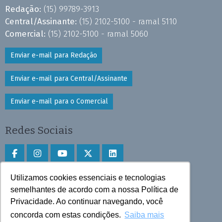
Redação:
(15) 99789-3913
Central/Assinante:
(15) 2102-5100 - ramal 5110
Comercial:
(15) 2102-5100 - ramal 5060
Enviar e-mail para Redação
Enviar e-mail para Central/Assinante
Enviar e-mail para o Comercial
Redes Sociais
Utilizamos cookies essenciais e tecnologias
Faça download do aplicativo
semelhantes de acordo com a nossa Política de
Privacidade. Ao continuar navegando, você
Play Store e App Store
concorda com estas condições.
Saiba mais