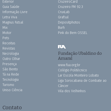
Exterior
CruzeiroCard
Guia Saúde
Cruzeiro FM 92.3
Informação Livre
CruxLab
Letra Viva
Grafsul
Magnus Futsal
Depositphotos
Mix
Burh
Motor
Pink do Bem OSSEL
Pets
Receitas
Revistas
Fundação Ubaldino do
Necrologia
Amaral
Outro Olhar
Presença
www.fua.org.br
São Bento
Colégio Politécnico
Tá na Rede
Lar Escola Monteiro Lobato
Tecnologia
Liga Sorocabana de Combate ao
Turismo
Câncer
Uniso Ciência
Vila dos Velhinhos
Contato