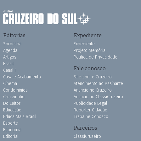
Editorias
Expediente
Sorocaba
Expediente
Agenda
Projeto Memória
Artigos
Política de Privacidade
Brasil
Fale conosco
Canal 1
Casa e Acabamento
Fale com o Cruzeiro
Cinema
Atendimento ao Assinante
Condomínios
Anuncie no Cruzeiro
Cruzeirinho
Anuncie no ClassiCruzeiro
Do Leitor
Publicidade Legal
Educação
Repórter Cidadão
Educa Mais Brasil
Trabalhe Conosco
Esporte
Parceiros
Economia
Editorial
ClassiCruzeiro