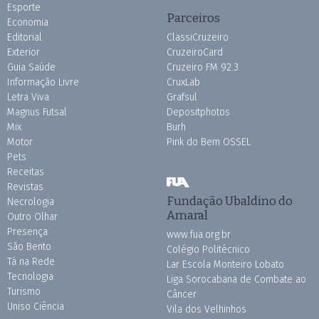
Esporte
Parceiros
Economia
Editorial
ClassiCruzeiro
Exterior
CruzeiroCard
Guia Saúde
Cruzeiro FM 92.3
Informação Livre
CruxLab
Letra Viva
Grafsul
Magnus Futsal
Depositphotos
Mix
Burh
Motor
Pink do Bem OSSEL
Pets
Receitas
Revistas
Fundação Ubaldino do
Necrologia
Amaral
Outro Olhar
Presença
www.fua.org.br
São Bento
Colégio Politécnico
Tá na Rede
Lar Escola Monteiro Lobato
Tecnologia
Liga Sorocabana de Combate ao
Turismo
Câncer
Uniso Ciência
Vila dos Velhinhos