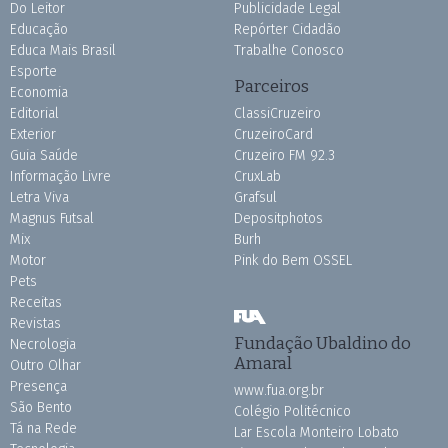
Do Leitor
Publicidade Legal
Educação
Repórter Cidadão
Educa Mais Brasil
Trabalhe Conosco
Esporte
Parceiros
Economia
Editorial
ClassiCruzeiro
Exterior
CruzeiroCard
Guia Saúde
Cruzeiro FM 92.3
Informação Livre
CruxLab
Letra Viva
Grafsul
Magnus Futsal
Depositphotos
Mix
Burh
Motor
Pink do Bem OSSEL
Pets
Receitas
Revistas
Fundação Ubaldino do
Necrologia
Amaral
Outro Olhar
Presença
www.fua.org.br
São Bento
Colégio Politécnico
Tá na Rede
Lar Escola Monteiro Lobato