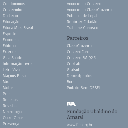
Condomínios
Anuncie no Cruzeiro
Cruzeirinho
Anuncie no ClassiCruzeiro
Do Leitor
Publicidade Legal
Educação
Repórter Cidadão
Educa Mais Brasil
Trabalhe Conosco
Esporte
Parceiros
Economia
Editorial
ClassiCruzeiro
Exterior
CruzeiroCard
Guia Saúde
Cruzeiro FM 92.3
Informação Livre
CruxLab
Letra Viva
Grafsul
Magnus Futsal
Depositphotos
Mix
Burh
Motor
Pink do Bem OSSEL
Pets
Receitas
Revistas
Fundação Ubaldino do
Necrologia
Amaral
Outro Olhar
Presença
www.fua.org.br