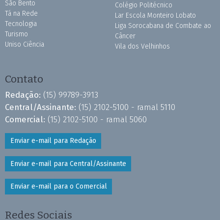
São Bento
Colégio Politécnico
Tá na Rede
Lar Escola Monteiro Lobato
Tecnologia
Liga Sorocabana de Combate ao
Turismo
Câncer
Uniso Ciência
Vila dos Velhinhos
Contato
Redação:
(15) 99789-3913
Central/Assinante:
(15) 2102-5100 - ramal 5110
Comercial:
(15) 2102-5100 - ramal 5060
Enviar e-mail para Redação
Enviar e-mail para Central/Assinante
Enviar e-mail para o Comercial
Redes Sociais