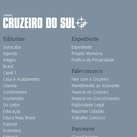
Editorias
Expediente
Sorocaba
Expediente
Agenda
Projeto Memória
Artigos
Política de Privacidade
Brasil
Fale conosco
Canal 1
Casa e Acabamento
Fale com o Cruzeiro
Cinema
Atendimento ao Assinante
Condomínios
Anuncie no Cruzeiro
Cruzeirinho
Anuncie no ClassiCruzeiro
Do Leitor
Publicidade Legal
Educação
Repórter Cidadão
Educa Mais Brasil
Trabalhe Conosco
Esporte
Parceiros
Economia