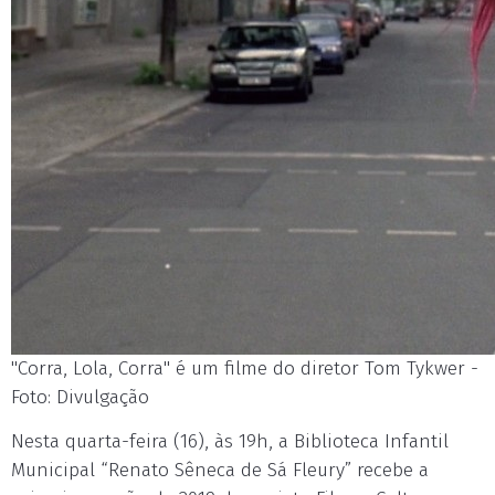
"Corra, Lola, Corra" é um filme do diretor Tom Tykwer -
Foto: Divulgação
Nesta quarta-feira (16), às 19h, a Biblioteca Infantil
Municipal “Renato Sêneca de Sá Fleury” recebe a