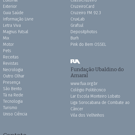
Editorial
ClassiCruzeiro
Exterior
CruzeiroCard
Guia Saúde
Cruzeiro FM 92.3
Informação Livre
CruxLab
Letra Viva
Grafsul
Magnus Futsal
Depositphotos
Mix
Burh
Motor
Pink do Bem OSSEL
Pets
Receitas
Revistas
Fundação Ubaldino do
Necrologia
Amaral
Outro Olhar
Presença
www.fua.org.br
São Bento
Colégio Politécnico
Tá na Rede
Lar Escola Monteiro Lobato
Tecnologia
Liga Sorocabana de Combate ao
Turismo
Câncer
Uniso Ciência
Vila dos Velhinhos