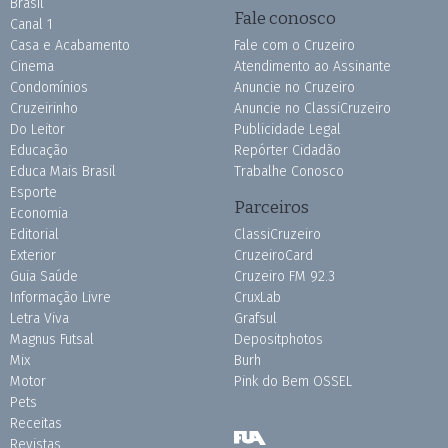
Brasil
Fale conosco
Canal 1
Casa e Acabamento
Fale com o Cruzeiro
Cinema
Atendimento ao Assinante
Condomínios
Anuncie no Cruzeiro
Cruzeirinho
Anuncie no ClassiCruzeiro
Do Leitor
Publicidade Legal
Educação
Repórter Cidadão
Educa Mais Brasil
Trabalhe Conosco
Esporte
Parceiros
Economia
Editorial
ClassiCruzeiro
Exterior
CruzeiroCard
Guia Saúde
Cruzeiro FM 92.3
Informação Livre
CruxLab
Letra Viva
Grafsul
Magnus Futsal
Depositphotos
Mix
Burh
Motor
Pink do Bem OSSEL
Pets
Receitas
Revistas