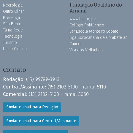
Fundação Ubaldino do
Necrologia
Amaral
Outro Olhar
Presença
www.fua.org.br
São Bento
Colégio Politécnico
Tá na Rede
Lar Escola Monteiro Lobato
Tecnologia
Liga Sorocabana de Combate ao
Turismo
Câncer
Uniso Ciência
Vila dos Velhinhos
Contato
Redação:
(15) 99789-3913
Central/Assinante:
(15) 2102-5100 - ramal 5110
Comercial:
(15) 2102-5100 - ramal 5060
Enviar e-mail para Redação
Enviar e-mail para Central/Assinante