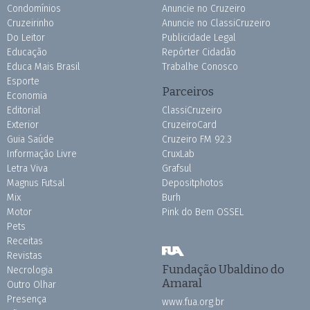
Condomínios
Anuncie no Cruzeiro
Cruzeirinho
Anuncie no ClassiCruzeiro
Do Leitor
Publicidade Legal
Educação
Repórter Cidadão
Educa Mais Brasil
Trabalhe Conosco
Esporte
Parceiros
Economia
Editorial
ClassiCruzeiro
Exterior
CruzeiroCard
Guia Saúde
Cruzeiro FM 92.3
Informação Livre
CruxLab
Letra Viva
Grafsul
Magnus Futsal
Depositphotos
Mix
Burh
Motor
Pink do Bem OSSEL
Pets
Receitas
Revistas
Fundação Ubaldino do
Necrologia
Amaral
Outro Olhar
Presença
www.fua.org.br