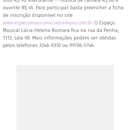
solo R$ 90; executante -- música de câmara R$ 60 e
ouvinte R$ 45. Para participar basta preencher a ficha
de inscrição disponível no site
www.espacomusicalluciabismara.com.br
. O Espaço
Musical Lúcia Helena Bismara fica na rua da Penha,
1.113, sala 06. Mais informações podem ser obtidas
pelos telefones 3346-9310 ou 99706-5746.