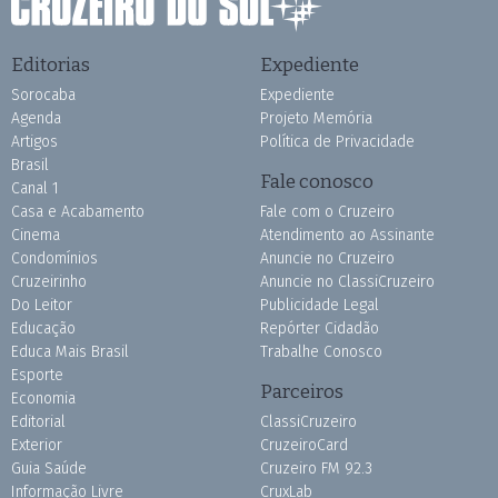
Editorias
Expediente
Sorocaba
Expediente
Agenda
Projeto Memória
Artigos
Política de Privacidade
Brasil
Fale conosco
Canal 1
Casa e Acabamento
Fale com o Cruzeiro
Cinema
Atendimento ao Assinante
Condomínios
Anuncie no Cruzeiro
Cruzeirinho
Anuncie no ClassiCruzeiro
Do Leitor
Publicidade Legal
Educação
Repórter Cidadão
Educa Mais Brasil
Trabalhe Conosco
Esporte
Parceiros
Economia
Editorial
ClassiCruzeiro
Exterior
CruzeiroCard
Guia Saúde
Cruzeiro FM 92.3
Informação Livre
CruxLab