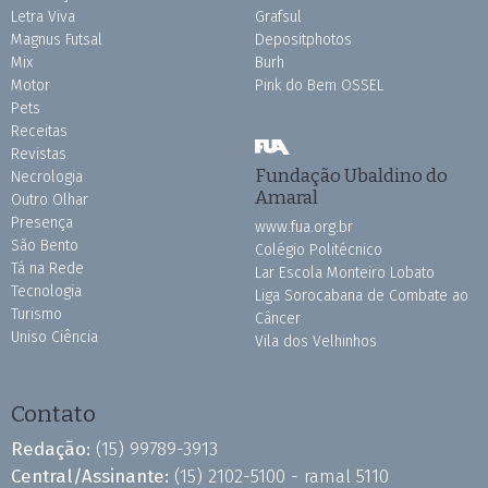
Letra Viva
Grafsul
Magnus Futsal
Depositphotos
Mix
Burh
Motor
Pink do Bem OSSEL
Pets
Receitas
Revistas
Fundação Ubaldino do
Necrologia
Amaral
Outro Olhar
Presença
www.fua.org.br
São Bento
Colégio Politécnico
Tá na Rede
Lar Escola Monteiro Lobato
Tecnologia
Liga Sorocabana de Combate ao
Turismo
Câncer
Uniso Ciência
Vila dos Velhinhos
Contato
Redação:
(15) 99789-3913
Central/Assinante:
(15) 2102-5100 - ramal 5110