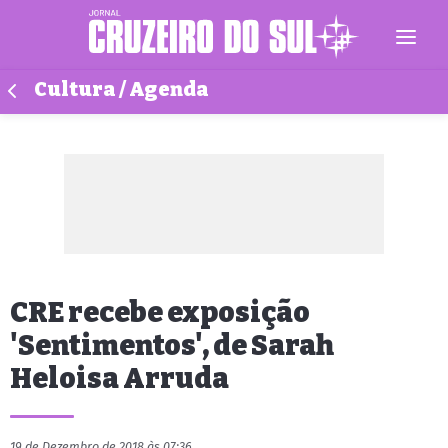
Cultura / Agenda
CRE recebe exposição
'Sentimentos', de Sarah
Heloisa Arruda
19 de Dezembro de 2018 às 07:36