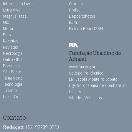
Informação Livre
CruxLab
Letra Viva
Grafsul
Magnus Futsal
Depositphotos
Mix
Burh
Motor
Pink do Bem OSSEL
Pets
Receitas
Revistas
Fundação Ubaldino do
Necrologia
Amaral
Outro Olhar
Presença
www.fua.org.br
São Bento
Colégio Politécnico
Tá na Rede
Lar Escola Monteiro Lobato
Tecnologia
Liga Sorocabana de Combate ao
Turismo
Câncer
Uniso Ciência
Vila dos Velhinhos
Contato
Redação:
(15) 99789-3913