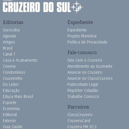
Editorias
Expediente
Sorocaba
Expediente
Agenda
Projeto Memória
Artigos
Política de Privacidade
Brasil
Fale conosco
Canal 1
Casa e Acabamento
Fale com o Cruzeiro
Cinema
Atendimento ao Assinante
Condomínios
Anuncie no Cruzeiro
Cruzeirinho
Anuncie no ClassiCruzeiro
Do Leitor
Publicidade Legal
Educação
Repórter Cidadão
Educa Mais Brasil
Trabalhe Conosco
Esporte
Parceiros
Economia
Editorial
ClassiCruzeiro
Exterior
CruzeiroCard
Guia Saúde
Cruzeiro FM 92.3