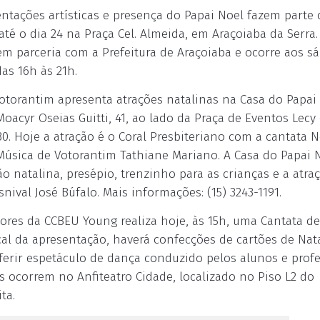
entações artísticas e presença do Papai Noel fazem parte 
té o dia 24 na Praça Cel. Almeida, em Araçoiaba da Serra.
em parceria com a Prefeitura de Araçoiaba e ocorre aos s
as 16h às 21h.
Votorantim apresenta atrações natalinas na Casa do Papai
Moacyr Oseias Guitti, 41, ao lado da Praça de Eventos Lecy
. Hoje a atração é o Coral Presbiteriano com a cantata N
Música de Votorantim Tathiane Mariano. A Casa do Papai 
o natalina, presépio, trenzinho para as crianças e a atra
nival José Búfalo. Mais informações: (15) 3243-1191.
ores da CCBEU Young realiza hoje, às 15h, uma Cantata de
al da apresentação, haverá confecções de cartões de Nat
ferir espetáculo de dança conduzido pelos alunos e prof
 ocorrem no Anfiteatro Cidade, localizado no Piso L2 do
ta.