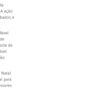
da
 A ação
ábados e
 Noel
 de
oite de
Noel
ção
 Natal
al para
essores