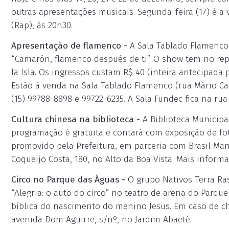
outras apresentações musicais. Segunda-feira (17) é a
(Rap), às 20h30.
Apresentação de flamenco -
A Sala Tablado Flamenco 
“Camarón, flamenco después de ti”. O show tem no re
la Isla. Os ingressos custam R$ 40 (inteira antecipada 
Estão à venda na Sala Tablado Flamenco (rua Mário Ca
(15) 99788-8898 e 99722-6235. A Sala Fundec fica na rua 
Cultura chinesa na biblioteca -
A Biblioteca Municipal
programação é gratuita e contará com exposição de fot
promovido pela Prefeitura, em parceria com Brasil Mand
Coqueijo Costa, 180, no Alto da Boa Vista. Mais informaç
Circo no Parque das Águas -
O grupo Nativos Terra Ra
“Alegria: o auto do circo” no teatro de arena do Parq
bíblica do nascimento do menino Jesus. Em caso de ch
avenida Dom Aguirre, s/nº, no Jardim Abaeté.