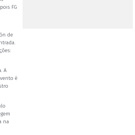
epois FG
rón de
ntrada.
ções:
. A
evento é
stro
ulo
sagem
a na