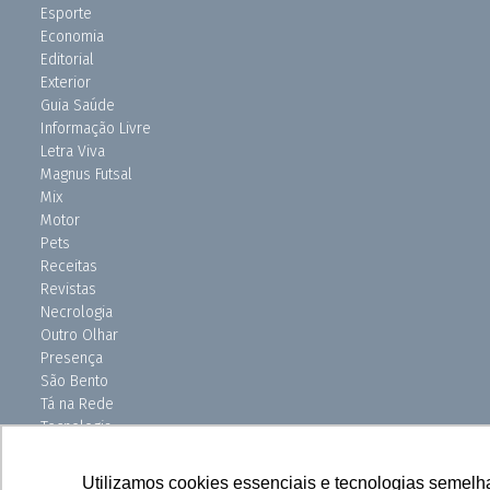
Esporte
Economia
Editorial
Exterior
Guia Saúde
Informação Livre
Letra Viva
Magnus Futsal
Mix
Motor
Pets
Receitas
Revistas
Necrologia
Outro Olhar
Presença
São Bento
Tá na Rede
Tecnologia
Turismo
Uniso Ciência
Utilizamos cookies essenciais e tecnologias semelh