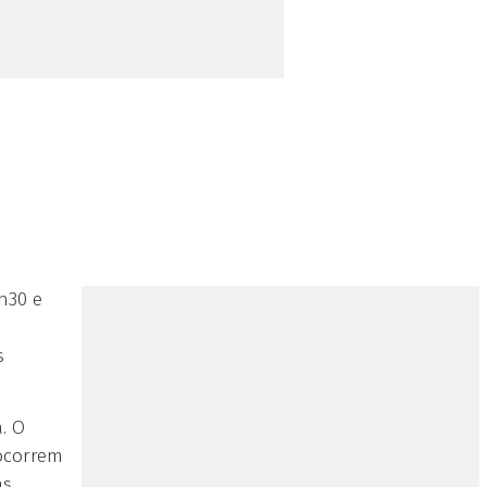
h30 e
s
. O
 ocorrem
as