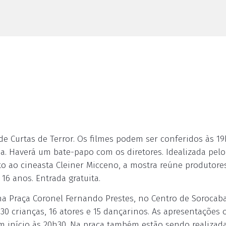
e Curtas de Terror. Os filmes podem ser conferidos às 19
ria. Haverá um bate-papo com os diretores. Idealizada pelo
to ao cineasta Cleiner Micceno, a mostra reúne produtore
 16 anos. Entrada gratuita.
na Praça Coronel Fernando Prestes, no Centro de Sorocaba
30 crianças, 16 atores e 15 dançarinos. As apresentações
om início às 20h30. Na praça também estão sendo realizad