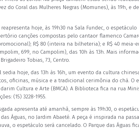
 vez do Coral das Mulheres Negras (Momunes), às 19h, e d
reapresenta hoje, às 19h30 na Sala Fundec, o espetáculo
pertório canções compostas pelo cantaor flamenco Cama
promocional); R$ 80 (inteira na bilheteria); e R$ 40 meia-e
mpolim, 699, no Campolim), das 10h às 13h. Mais informa
Brigadeiro Tobias, 73, Centro.
 sedia hoje, das 13h às 16h, um evento da cultura chinesa
os, oficinas, música e a tradicional cerimônia do chá. O 
arim Cultura e Arte (BMCA). A Biblioteca fica na rua Mini
ões: (15) 3228-1955.
sgada apresenta até amanhã, sempre às 19h30, o espetác
ue das Águas, no Jardim Abaeté. A peça é inspirada na pas
uva, o espetáculo será cancelado. O Parque das Águas fic