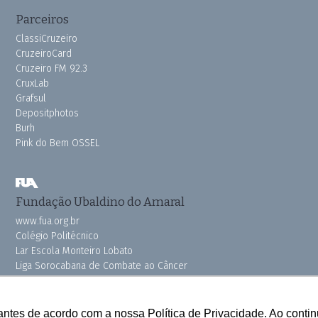
Parceiros
ClassiCruzeiro
CruzeiroCard
Cruzeiro FM 92.3
CruxLab
Grafsul
Depositphotos
Burh
Pink do Bem OSSEL
Fundação Ubaldino do Amaral
www.fua.org.br
Colégio Politécnico
Lar Escola Monteiro Lobato
Liga Sorocabana de Combate ao Câncer
Vila dos Velhinhos
antes de acordo com a nossa Política de Privacidade. Ao cont