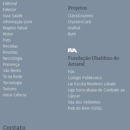
Editorial
Projetos
Exterior
Guia Saúde
ClassiCruzeiro
Informação Livre
CruzeiroCard
Magnus Futsal
Grafsul
Motor
Burh
Pets
Receitas
Revistas
Fundação Ubaldino do
Necrologia
Amaral
Presença
São Bento
FUA
Tá na Rede
Colégio Politécnico
Tecnologia
Lar Escola Monteiro Lobato
Turismo
Liga Sorocabana de Combate ao
Uniso Ciência
Câncer
Vila dos Velhinhos
Pink do Bem OSSEL
Contato