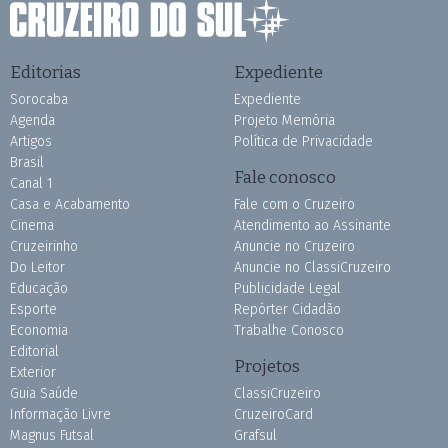
Editorias
Expediente
Sorocaba
Expediente
Agenda
Projeto Memória
Artigos
Política de Privacidade
Brasil
Fale conosco
Canal 1
Casa e Acabamento
Fale com o Cruzeiro
Cinema
Atendimento ao Assinante
Cruzeirinho
Anuncie no Cruzeiro
Do Leitor
Anuncie no ClassiCruzeiro
Educação
Publicidade Legal
Esporte
Repórter Cidadão
Economia
Trabalhe Conosco
Editorial
Projetos
Exterior
Guia Saúde
ClassiCruzeiro
Informação Livre
CruzeiroCard
Magnus Futsal
Grafsul