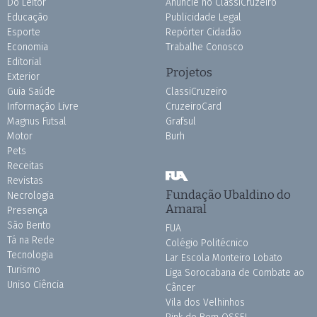
Do Leitor
Anuncie no ClassiCruzeiro
Educação
Publicidade Legal
Esporte
Repórter Cidadão
Economia
Trabalhe Conosco
Editorial
Projetos
Exterior
Guia Saúde
ClassiCruzeiro
Informação Livre
CruzeiroCard
Magnus Futsal
Grafsul
Motor
Burh
Pets
Receitas
Revistas
Fundação Ubaldino do
Necrologia
Amaral
Presença
São Bento
FUA
Tá na Rede
Colégio Politécnico
Tecnologia
Lar Escola Monteiro Lobato
Turismo
Liga Sorocabana de Combate ao
Uniso Ciência
Câncer
Vila dos Velhinhos