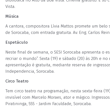
Biblioteca no Alto da Boa Vista. Cinema gratuito. É só 
Vista.
Música
A cantora, compositora Lívia Mattos promete um belo s
de Sorocaba, com entrada gratuita. Av. Eng. Carlos Rei
Espetáculo
Neste final de semana, o SESI Sorocaba apresenta o e
recriar o mundo”. Sexta (19) e sábado (20) às 20h e no
apresentação é gratuita, mediante reserva de ingressos n
Independencia, Sorocaba.
Circo Teatro
Tem circo teatro na programação, nesta sexta-feira (1
invisível com Marcelo Moraes, ator e mágico. Ingressos
Piratininga, 555 - Jardim Faculdade, Sorocaba.