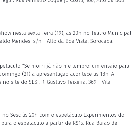
chegar. Rua Ministro Coqueijo Costa, 180, Alto da Boa
how nesta sexta-feira (19), às 20h no Teatro Municipal
naldo Mendes, s/n - Alto da Boa Vista, Sorocaba.
spetáculo “Se morri já não me lembro: um ensaio para
 domingo (21) a apresentação acontece às 18h. A
o site do SESI. R. Gustavo Teixeira, 369 - Vila
9) no Sesc às 20h com o espetáculo Experimentos do
 para o espetáculo a partir de R$15. Rua Barão de