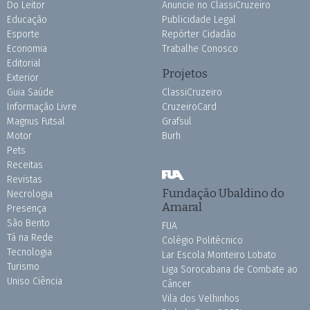
Do Leitor
Anuncie no ClassiCruzeiro
Educação
Publicidade Legal
Esporte
Repórter Cidadão
Economia
Trabalhe Conosco
Editorial
Projetos
Exterior
Guia Saúde
ClassiCruzeiro
Informação Livre
CruzeiroCard
Magnus Futsal
Grafsul
Motor
Burh
Pets
Receitas
Revistas
Fundação Ubaldino do
Necrologia
Amaral
Presença
São Bento
FUA
Tá na Rede
Colégio Politécnico
Tecnologia
Lar Escola Monteiro Lobato
Turismo
Liga Sorocabana de Combate ao
Uniso Ciência
Câncer
Vila dos Velhinhos