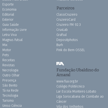
Esporte
Parceiros
Economia
Editorial
ClassiCruzeiro
Exterior
CruzeiroCard
Guia Saúde
Cruzeiro FM 92.3
Informação Livre
CruxLab
Letra Viva
Grafsul
Magnus Futsal
Depositphotos
Mix
Burh
Motor
Pink do Bem OSSEL
Pets
Receitas
Revistas
Fundação Ubaldino do
Necrologia
Amaral
Outro Olhar
Presença
www.fua.org.br
São Bento
Colégio Politécnico
Tá na Rede
Lar Escola Monteiro Lobato
Tecnologia
Liga Sorocabana de Combate ao
Turismo
Câncer
Uniso Ciência
Vila dos Velhinhos