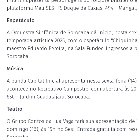
infantil apresenta personagens do folclore brasileiro 
plataforma Meu SESI. R. Duque de Caxias, 494 - Mangal
Espetáculo
A Orquestra Sinfônica de Sorocaba dá início, nesta sext
temporada artística 2025, com o espetáculo "Chiquinha 
maestro Eduardo Pereira, na Sala Fundec. Ingressos a pa
Sorocaba.
Música
A banda Capital Inicial apresenta nesta sexta-feira (1
acontece no Recreativo Campestre, com abertura às 20h.
650 - Jardim Guadalajara, Sorocaba.
Teatro
O Grupo Contos da Lua Vaga fará sua apresentação de
domingo (16), às 15h no Sesi. Entrada gratuita com res