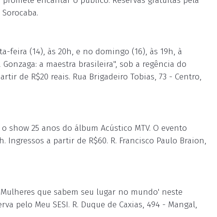
e promete encantar o público. Reservas gratuitas pela
, Sorocaba.
a-feira (14), às 20h, e no domingo (16), às 19h, à
Gonzaga: a maestra brasileira", sob a regência do
rtir de R$20 reais. Rua Brigadeiro Tobias, 73 - Centro,
4) o show 25 anos do álbum Acústico MTV. O evento
 Ingressos a partir de R$60. R. Francisco Paulo Braion,
 'Mulheres que sabem seu lugar no mundo' neste
erva pelo Meu SESI. R. Duque de Caxias, 494 - Mangal,