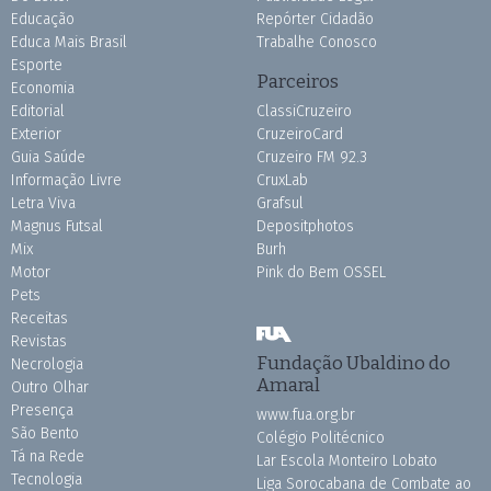
Educação
Repórter Cidadão
Educa Mais Brasil
Trabalhe Conosco
Esporte
Parceiros
Economia
Editorial
ClassiCruzeiro
Exterior
CruzeiroCard
Guia Saúde
Cruzeiro FM 92.3
Informação Livre
CruxLab
Letra Viva
Grafsul
Magnus Futsal
Depositphotos
Mix
Burh
Motor
Pink do Bem OSSEL
Pets
Receitas
Revistas
Fundação Ubaldino do
Necrologia
Amaral
Outro Olhar
Presença
www.fua.org.br
São Bento
Colégio Politécnico
Tá na Rede
Lar Escola Monteiro Lobato
Tecnologia
Liga Sorocabana de Combate ao