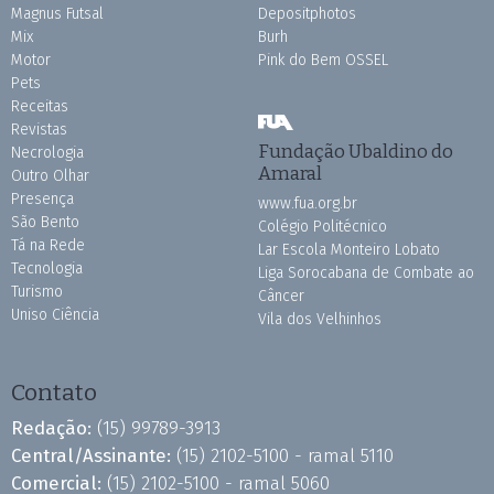
Magnus Futsal
Depositphotos
Mix
Burh
Motor
Pink do Bem OSSEL
Pets
Receitas
Revistas
Fundação Ubaldino do
Necrologia
Amaral
Outro Olhar
Presença
www.fua.org.br
São Bento
Colégio Politécnico
Tá na Rede
Lar Escola Monteiro Lobato
Tecnologia
Liga Sorocabana de Combate ao
Turismo
Câncer
Uniso Ciência
Vila dos Velhinhos
Contato
Redação:
(15) 99789-3913
Central/Assinante:
(15) 2102-5100 - ramal 5110
Comercial:
(15) 2102-5100 - ramal 5060