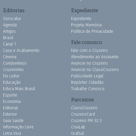
Editorias
Expediente
Sorocaba
Expediente
Agenda
Projeto Memória
Artigos
Política de Privacidade
Brasil
Fale conosco
Canal 1
Casa e Acabamento
Fale com o Cruzeiro
Cinema
Atendimento ao Assinante
Condomínios
Anuncie no Cruzeiro
Cruzeirinho
Anuncie no ClassiCruzeiro
Do Leitor
Publicidade Legal
Educação
Repórter Cidadão
Educa Mais Brasil
Trabalhe Conosco
Esporte
Parceiros
Economia
Editorial
ClassiCruzeiro
Exterior
CruzeiroCard
Guia Saúde
Cruzeiro FM 92.3
Informação Livre
CruxLab
Letra Viva
Grafsul