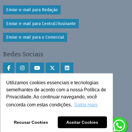
Enviar e-mail para Redação
Enviar e-mail para Central/Assinante
Enviar e-mail para o Comercial
Redes Sociais
Utilizamos cookies essenciais e tecnologias
Faça download do aplicativo
semelhantes de acordo com a nossa Política de
Privacidade. Ao continuar navegando, você
Play Store e App Store
concorda com estas condições.
Saiba mais
Todos os direitos reservados © 2025 Cruzeiro do Sul
Recusar Cookies
Aceitar Cookies