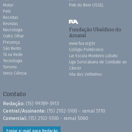
Motor
Pink do Bem OSSEL
Pets
Receitas
Revistas
Fundação Ubaldino do
Necrologia
Amaral
Outro Olhar
Presença
www.fua.org.br
São Bento
Colégio Politécnico
Tá na Rede
Lar Escola Monteiro Lobato
Tecnologia
Liga Sorocabana de Combate ao
Turismo
Câncer
Uniso Ciência
Vila dos Velhinhos
Contato
Redação:
(15) 99789-3913
Central/Assinante:
(15) 2102-5100 - ramal 5110
Comercial:
(15) 2102-5100 - ramal 5060
Enviar e-mail para Redação