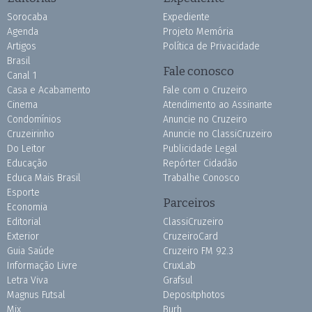
Sorocaba
Expediente
Agenda
Projeto Memória
Artigos
Política de Privacidade
Brasil
Fale conosco
Canal 1
Casa e Acabamento
Fale com o Cruzeiro
Cinema
Atendimento ao Assinante
Condomínios
Anuncie no Cruzeiro
Cruzeirinho
Anuncie no ClassiCruzeiro
Do Leitor
Publicidade Legal
Educação
Repórter Cidadão
Educa Mais Brasil
Trabalhe Conosco
Esporte
Parceiros
Economia
Editorial
ClassiCruzeiro
Exterior
CruzeiroCard
Guia Saúde
Cruzeiro FM 92.3
Informação Livre
CruxLab
Letra Viva
Grafsul
Magnus Futsal
Depositphotos
Mix
Burh