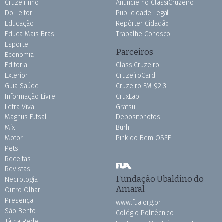
Cruzeirinho
Anuncie no ClassiCruzeiro
Do Leitor
Publicidade Legal
Educação
Repórter Cidadão
Educa Mais Brasil
Trabalhe Conosco
Esporte
Parceiros
Economia
Editorial
ClassiCruzeiro
Exterior
CruzeiroCard
Guia Saúde
Cruzeiro FM 92.3
Informação Livre
CruxLab
Letra Viva
Grafsul
Magnus Futsal
Depositphotos
Mix
Burh
Motor
Pink do Bem OSSEL
Pets
Receitas
Revistas
Fundação Ubaldino do
Necrologia
Amaral
Outro Olhar
Presença
www.fua.org.br
São Bento
Colégio Politécnico
Tá na Rede