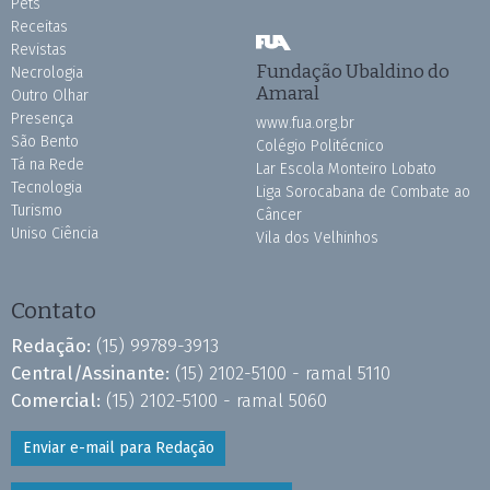
Pets
Receitas
Revistas
Fundação Ubaldino do
Necrologia
Amaral
Outro Olhar
Presença
www.fua.org.br
São Bento
Colégio Politécnico
Tá na Rede
Lar Escola Monteiro Lobato
Tecnologia
Liga Sorocabana de Combate ao
Turismo
Câncer
Uniso Ciência
Vila dos Velhinhos
Contato
Redação:
(15) 99789-3913
Central/Assinante:
(15) 2102-5100 - ramal 5110
Comercial:
(15) 2102-5100 - ramal 5060
Enviar e-mail para Redação