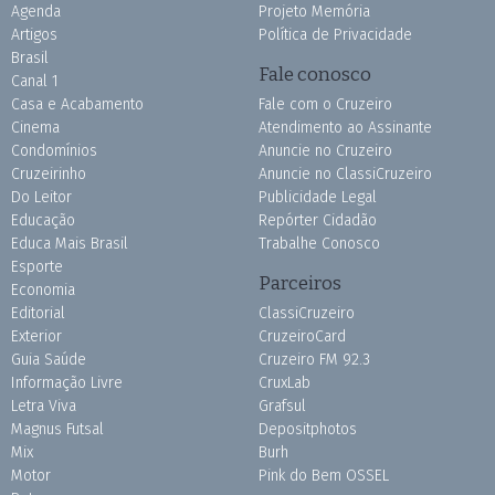
Agenda
Projeto Memória
Artigos
Política de Privacidade
Brasil
Fale conosco
Canal 1
Casa e Acabamento
Fale com o Cruzeiro
Cinema
Atendimento ao Assinante
Condomínios
Anuncie no Cruzeiro
Cruzeirinho
Anuncie no ClassiCruzeiro
Do Leitor
Publicidade Legal
Educação
Repórter Cidadão
Educa Mais Brasil
Trabalhe Conosco
Esporte
Parceiros
Economia
Editorial
ClassiCruzeiro
Exterior
CruzeiroCard
Guia Saúde
Cruzeiro FM 92.3
Informação Livre
CruxLab
Letra Viva
Grafsul
Magnus Futsal
Depositphotos
Mix
Burh
Motor
Pink do Bem OSSEL