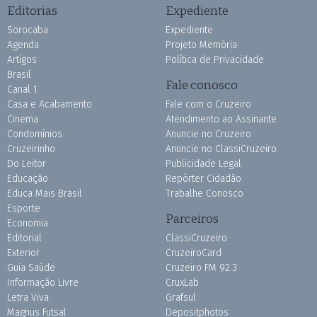
Editorias
Expediente
Sorocaba
Expediente
Agenda
Projeto Memória
Artigos
Política de Privacidade
Brasil
Fale conosco
Canal 1
Casa e Acabamento
Fale com o Cruzeiro
Cinema
Atendimento ao Assinante
Condomínios
Anuncie no Cruzeiro
Cruzeirinho
Anuncie no ClassiCruzeiro
Do Leitor
Publicidade Legal
Educação
Repórter Cidadão
Educa Mais Brasil
Trabalhe Conosco
Esporte
Parceiros
Economia
Editorial
ClassiCruzeiro
Exterior
CruzeiroCard
Guia Saúde
Cruzeiro FM 92.3
Informação Livre
CruxLab
Letra Viva
Grafsul
Magnus Futsal
Depositphotos