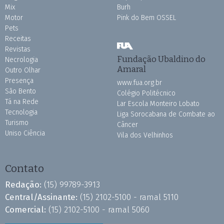
Mix
Burh
Motor
Pink do Bem OSSEL
Pets
Receitas
Revistas
Fundação Ubaldino do
Necrologia
Amaral
Outro Olhar
Presença
www.fua.org.br
São Bento
Colégio Politécnico
Tá na Rede
Lar Escola Monteiro Lobato
Tecnologia
Liga Sorocabana de Combate ao
Turismo
Câncer
Uniso Ciência
Vila dos Velhinhos
Contato
Redação:
(15) 99789-3913
Central/Assinante:
(15) 2102-5100 - ramal 5110
Comercial:
(15) 2102-5100 - ramal 5060