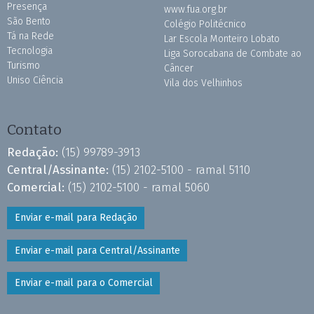
Presença
www.fua.org.br
São Bento
Colégio Politécnico
Tá na Rede
Lar Escola Monteiro Lobato
Tecnologia
Liga Sorocabana de Combate ao
Turismo
Câncer
Uniso Ciência
Vila dos Velhinhos
Contato
Redação:
(15) 99789-3913
Central/Assinante:
(15) 2102-5100 - ramal 5110
Comercial:
(15) 2102-5100 - ramal 5060
Enviar e-mail para Redação
Enviar e-mail para Central/Assinante
Enviar e-mail para o Comercial