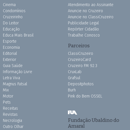
Cinema
Atendimento ao Assinante
Condomínios
Anuncie no Cruzeiro
Cruzeirinho
Anuncie no ClassiCruzeiro
Do Leitor
Publicidade Legal
Educação
Repórter Cidadão
Educa Mais Brasil
Trabalhe Conosco
Esporte
Parceiros
Economia
Editorial
ClassiCruzeiro
Exterior
CruzeiroCard
Guia Saúde
Cruzeiro FM 92.3
Informação Livre
CruxLab
Letra Viva
Grafsul
Magnus Futsal
Depositphotos
Mix
Burh
Motor
Pink do Bem OSSEL
Pets
Receitas
Revistas
Fundação Ubaldino do
Necrologia
Amaral
Outro Olhar