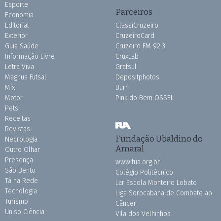
Esporte
Parceiros
Economia
Editorial
ClassiCruzeiro
Exterior
CruzeiroCard
Guia Saúde
Cruzeiro FM 92.3
Informação Livre
CruxLab
Letra Viva
Grafsul
Magnus Futsal
Depositphotos
Mix
Burh
Motor
Pink do Bem OSSEL
Pets
Receitas
Revistas
Fundação Ubaldino do
Necrologia
Amaral
Outro Olhar
Presença
www.fua.org.br
São Bento
Colégio Politécnico
Tá na Rede
Lar Escola Monteiro Lobato
Tecnologia
Liga Sorocabana de Combate ao
Turismo
Câncer
Uniso Ciência
Vila dos Velhinhos