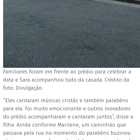
Familiares foram em frente ao prédio para celebrar a
data e Sara acompanhou tudo da casada. Crédito da
foto: Divulgação.
“Eles cantaram músicas cristãs e também parabéns
para ela. Foi muito emocionante e outros moradores
do prédio acompanharam e cantaram juntos”, disse a
filha. Ainda conforme Marilene, um caminhão que
passava pela rua no momento do parabéns buzinou