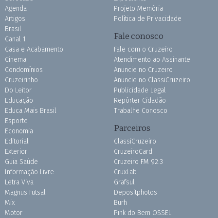
Agenda
Projeto Memória
Artigos
Política de Privacidade
Brasil
Fale conosco
Canal 1
Casa e Acabamento
Fale com o Cruzeiro
Cinema
Atendimento ao Assinante
Condomínios
Anuncie no Cruzeiro
Cruzeirinho
Anuncie no ClassiCruzeiro
Do Leitor
Publicidade Legal
Educação
Repórter Cidadão
Educa Mais Brasil
Trabalhe Conosco
Esporte
Parceiros
Economia
Editorial
ClassiCruzeiro
Exterior
CruzeiroCard
Guia Saúde
Cruzeiro FM 92.3
Informação Livre
CruxLab
Letra Viva
Grafsul
Magnus Futsal
Depositphotos
Mix
Burh
Motor
Pink do Bem OSSEL