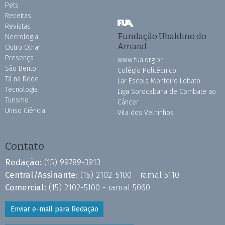
Pets
Receitas
Revistas
Fundação Ubaldino do
Necrologia
Amaral
Outro Olhar
Presença
www.fua.org.br
São Bento
Colégio Politécnico
Tá na Rede
Lar Escola Monteiro Lobato
Tecnologia
Liga Sorocabana de Combate ao
Turismo
Câncer
Uniso Ciência
Vila dos Velhinhos
Contato
Redação:
(15) 99789-3913
Central/Assinante:
(15) 2102-5100 - ramal 5110
Comercial:
(15) 2102-5100 - ramal 5060
Enviar e-mail para Redação