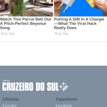
Editorias
Expediente
Sorocaba
Expediente