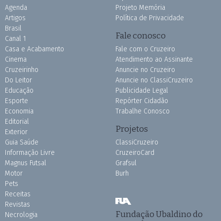
Agenda
Projeto Memória
Artigos
Política de Privacidade
Brasil
Fale conosco
Canal 1
Casa e Acabamento
Fale com o Cruzeiro
Cinema
Atendimento ao Assinante
Cruzeirinho
Anuncie no Cruzeiro
Do Leitor
Anuncie no ClassiCruzeiro
Educação
Publicidade Legal
Esporte
Repórter Cidadão
Economia
Trabalhe Conosco
Editorial
Projetos
Exterior
Guia Saúde
ClassiCruzeiro
Informação Livre
CruzeiroCard
Magnus Futsal
Grafsul
Motor
Burh
Pets
Receitas
Revistas
Fundação Ubaldino do
Necrologia