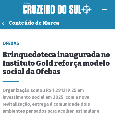
Conteúdo de Marca
OFEBAS
Brinquedoteca inaugurada no
Instituto Gold reforça modelo
social da Ofebas
Organização somou R$ 1.291.119,25 em
investimento social em 2025; com a nova
revitalização, entrega à comunidade dois
ambientes pensados para acolher, estimular e