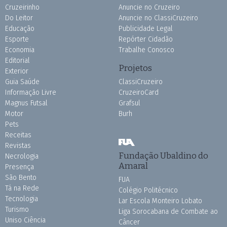
Cruzeirinho
Anuncie no Cruzeiro
Do Leitor
Anuncie no ClassiCruzeiro
Educação
Publicidade Legal
Esporte
Repórter Cidadão
Economia
Trabalhe Conosco
Editorial
Projetos
Exterior
Guia Saúde
ClassiCruzeiro
Informação Livre
CruzeiroCard
Magnus Futsal
Grafsul
Motor
Burh
Pets
Receitas
Revistas
Fundação Ubaldino do
Necrologia
Amaral
Presença
São Bento
FUA
Tá na Rede
Colégio Politécnico
Tecnologia
Lar Escola Monteiro Lobato
Turismo
Liga Sorocabana de Combate ao
Uniso Ciência
Câncer