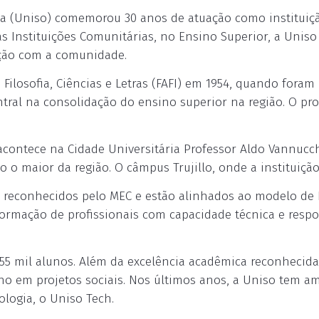
ba (Uniso) comemorou 30 anos de atuação como instituiçã
nstituições Comunitárias, no Ensino Superior, a Uniso se
ção com a comunidade.
Filosofia, Ciências e Letras (FAFI) em 1954, quando foram
ral na consolidação do ensino superior na região. O proj
acontece na Cidade Universitária Professor Aldo Vannuc
o o maior da região. O câmpus Trujillo, onde a instituiçã
o reconhecidos pelo MEC e estão alinhados ao modelo de
à formação de profissionais com capacidade técnica e resp
e 55 mil alunos. Além da excelência acadêmica reconhecid
o em projetos sociais. Nos últimos anos, a Uniso tem 
ologia, o Uniso Tech.