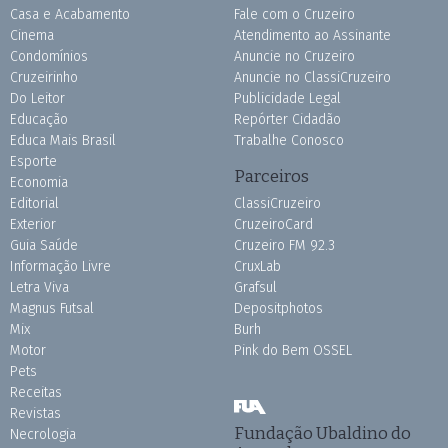
Casa e Acabamento
Fale com o Cruzeiro
Cinema
Atendimento ao Assinante
Condomínios
Anuncie no Cruzeiro
Cruzeirinho
Anuncie no ClassiCruzeiro
Do Leitor
Publicidade Legal
Educação
Repórter Cidadão
Educa Mais Brasil
Trabalhe Conosco
Esporte
Parceiros
Economia
Editorial
ClassiCruzeiro
Exterior
CruzeiroCard
Guia Saúde
Cruzeiro FM 92.3
Informação Livre
CruxLab
Letra Viva
Grafsul
Magnus Futsal
Depositphotos
Mix
Burh
Motor
Pink do Bem OSSEL
Pets
Receitas
Revistas
Fundação Ubaldino do
Necrologia