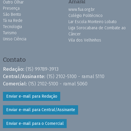
Amaral
Outro Olhar
Presença
www.fua.org.br
São Bento
Colégio Politécnico
Tá na Rede
Lar Escola Monteiro Lobato
Tecnologia
Liga Sorocabana de Combate ao
Turismo
Câncer
Uniso Ciência
Vila dos Velhinhos
Contato
Redação:
(15) 99789-3913
Central/Assinante:
(15) 2102-5100 - ramal 5110
Comercial:
(15) 2102-5100 - ramal 5060
Enviar e-mail para Redação
Enviar e-mail para Central/Assinante
Enviar e-mail para o Comercial