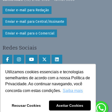
Enviar e-mail para Redação
Enviar e-mail para Central/Assinante
Enviar e-mail para o Comercial
Redes Sociais
Utilizamos cookies essenciais e tecnologias
Faça download do aplicativo
semelhantes de acordo com a nossa Política de
Privacidade. Ao continuar navegando, você
Play Store e App Store
concorda com estas condições.
Saiba mais
Todos os direitos reservados © 2025 Cruzeiro do Sul
Recusar Cookies
Aceitar Cookies