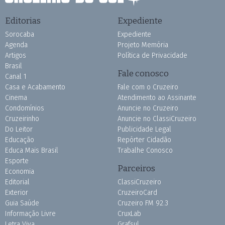
Editorias
Expediente
Sorocaba
Expediente
Agenda
Projeto Memória
Artigos
Política de Privacidade
Brasil
Fale conosco
Canal 1
Casa e Acabamento
Fale com o Cruzeiro
Cinema
Atendimento ao Assinante
Condomínios
Anuncie no Cruzeiro
Cruzeirinho
Anuncie no ClassiCruzeiro
Do Leitor
Publicidade Legal
Educação
Repórter Cidadão
Educa Mais Brasil
Trabalhe Conosco
Esporte
Parceiros
Economia
Editorial
ClassiCruzeiro
Exterior
CruzeiroCard
Guia Saúde
Cruzeiro FM 92.3
Informação Livre
CruxLab
Letra Viva
Grafsul