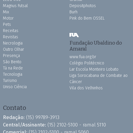
Magnus Futsal
Depositphotos
Mix
Burh
Motor
Pink do Bem OSSEL
Pets
Receitas
Revistas
Fundação Ubaldino do
Necrologia
Amaral
Outro Olhar
Presença
www.fua.org.br
São Bento
Colégio Politécnico
Tá na Rede
Lar Escola Monteiro Lobato
Tecnologia
Liga Sorocabana de Combate ao
Turismo
Câncer
Uniso Ciência
Vila dos Velhinhos
Contato
Redação:
(15) 99789-3913
Central/Assinante:
(15) 2102-5100 - ramal 5110
Comercial:
(15) 2102-5100 - ramal 5060