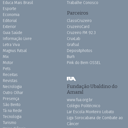
Educa Mais Brasil
Trabalhe Conosco
Esporte
Parceiros
Economia
Editorial
ClassiCruzeiro
Exterior
CruzeiroCard
Guia Saúde
Cruzeiro FM 92.3
Informação Livre
CruxLab
Letra Viva
Grafsul
Magnus Futsal
Depositphotos
Mix
Burh
Motor
Pink do Bem OSSEL
Pets
Receitas
Revistas
Fundação Ubaldino do
Necrologia
Amaral
Outro Olhar
Presença
www.fua.org.br
São Bento
Colégio Politécnico
Tá na Rede
Lar Escola Monteiro Lobato
Tecnologia
Liga Sorocabana de Combate ao
Turismo
Câncer